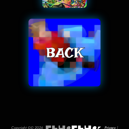
Copyright ©© 2026_ █▀ █▄▐▄█ ⬤
█▀ █▄▐▄█ ⬤ ◤
_
Privacy
|